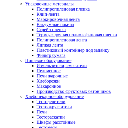
Упаковочные материалы
Полипропиленовая пленка
Клип-лента
Маркировочная лента
Вакуумные пакеты
Стрейч пленка
Термоусадочная полиолефиновая пленка
Полипропиленовая лента
Липкая лента
Пластиковый контейнер под запайку
Фильтр бумага
Пищевое оборудование
Измельчители, смесители
Пельменное
Печи жарочные
Хлеборезки
Макаронное
Производство фруктовых батончиков
Хлебопекарное оборудование
Тестоделители
Тестоокруглители
Печи
Тестораскатки
Шкафы расстойные
Тестомесы