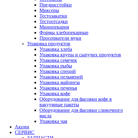
Предрасстойки
Миксеры
Тестозакатки
Тестоотсадки
Минипекарня
Формы хлебопекарные
Просеиватели муки
Упаковка продуктов
Упаковка хлеба
Упаковка крупы и сыпучих продуктов
Упаковка семечек
Упаковка рыбы
Упаковка специй
Упаковка пельменей
Упаковка майонеза
Упаковка печенья
Упаковка кофе
Оборудование для фасовки кофе в
вакуумные пакеты
Оборудование для фасовки сливочного
масла
Упаковка чая
Акции
СЕРВИС
ЗАПЧАСТИ